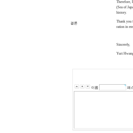
Therefore, 
(Sea of Jap
history.
Thank you f
결론
ration in en
Sincerely,
Yuri Hwan
이름
패