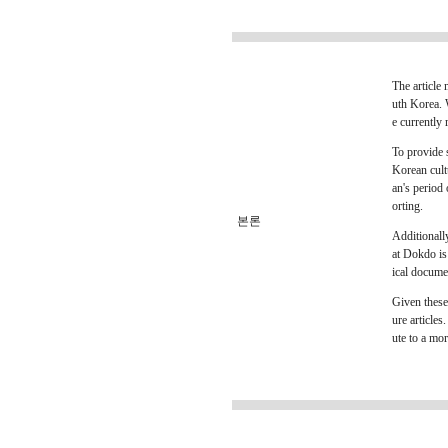
The article
uth Korea. W
e currently 
To provide 
Korean cult
an's period 
orting.
본론
Additionally
at Dokdo is
ical docume
Given these 
ure articles
ute to a mor