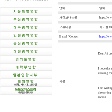
언어
영어
서한보내는곳
https://ww
오류내용
독도를 ta
E-mail / Contact
https://ww
Dear Jiji pr
I hope this
vocating fo
서론
I am writing
d reporting 
rection.