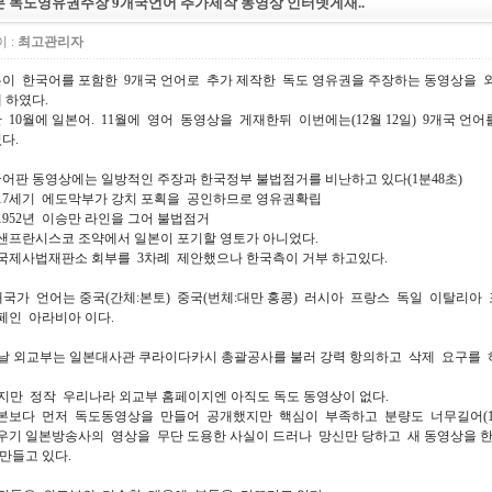
본 독도영유권주장 9개국언어 추가제작 동영상 인터넷게재..
 :
최고관리자
이 한국어를 포함한 9개국 언어로 추가 제작한 독도 영유권을 주장하는 동영상을 
 하였다.
 10월에 일본어. 11월에 영어 동영상을 게재한뒤 이번에는(12월 12일) 9개국 언
다.
어판 동영상에는 일방적인 주장과 한국정부 불법점거를 비난하고 있다(1분48초)
 17세기 에도막부가 강치 포획을 공인하므로 영유권확립
 1952년 이승만 라인을 그어 불법점거
 샌프란시스코 조약에서 일본이 포기할 영토가 아니었다.
 국제사법재판소 회부를 3차례 제안했으나 한국측이 거부 하고있다.
개국가 언어는 중국(간체:본토) 중국(번체:대만 홍콩) 러시아 프랑스 독일 이탈리아
인 아라비아 이다.
날 외교부는 일본대사관 쿠라이다카시 총괄공사를 불러 강력 항의하고 삭제 요구를 
지만 정작 우리나라 외교부 홈페이지엔 아직도 독도 동영상이 없다.
보다 먼저 독도동영상을 만들어 공개했지만 핵심이 부족하고 분량도 너무길어(12
기 일본방송사의 영상을 무단 도용한 사실이 드러나 망신만 당하고 새 동영상을 한
만들고 있다.