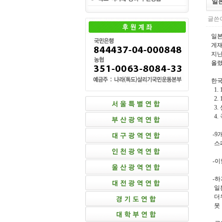
일
글쓴이
일본
게재
지난
올렸
한국
1.
2.
3.
4.
-9
스페
-이
-하
일본
더우
못 