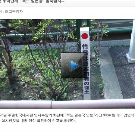
 우익단체 " 독도 일본땅 "말뚝설치...
 :
최고관리자
 26일 주일한국대사관 영사부앞의 화단에 "죽도 일본국 영토"라고 90cm 높이의 양면에
 설치한것을 경비원이 발견하여 신고를 하였다.