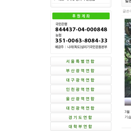
일본
글쓴이
3월
기습