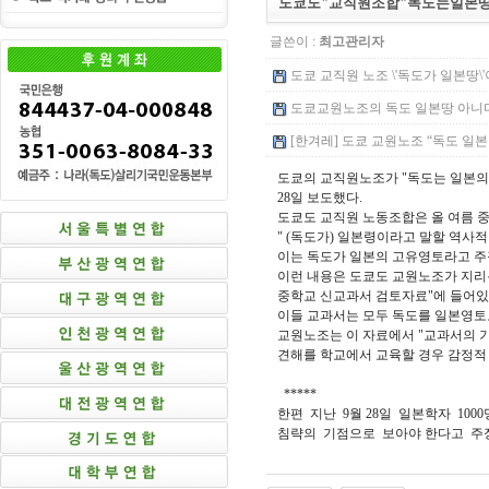
도쿄도"교직원조합"독도는일본땅이
글쓴이 :
최고관리자
도쿄 교직원 노조 \'독도가 일본땅\'이
도쿄교원노조의 독도 일본땅 아니다 주
[한겨레] 도쿄 교원노조 “독도 일본영
도쿄의 교직원노조가 "독도는 일본의
28일 보도했다.
도쿄도 교직원 노동조합은 올 여름 
" (독도가) 일본령이라고 말할 역사적
이는 독도가 일본의 고유영토라고 주
이런 내용은 도쿄도 교원노조가 지리분
중학교 신교과서 검토자료"에 들어있
이들 교과서는 모두 독도를 일본영토
교원노조는 이 자료에서 "교과서의 
견해를 학교에서 교육할 경우 감정적 
*****
한편 지난 9월 28일 일본학자 1
침략의 기점으로 보아야 한다고 주